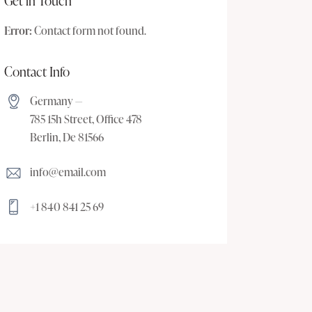
Get in Touch
Error:
Contact form not found.
Contact Info
Germany —
785 15h Street, Office 478
Berlin, De 81566
info@email.com
+1 840 841 25 69