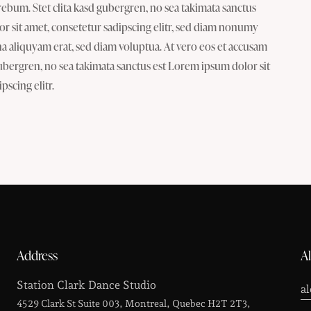
rebum. Stet clita kasd gubergren, no sea takimata sanctus
r sit amet, consetetur sadipscing elitr, sed diam nonumy
 aliquyam erat, sed diam voluptua. At vero eos et accusam
gubergren, no sea takimata sanctus est Lorem ipsum dolor sit
scing elitr.
Address
A
Station Clark Dance Studio
a
4529 Clark St Suite 003, Montreal, Quebec H2T 2T3,