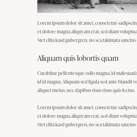
Lorem ipsum dolor sit amet, consetetur sadipsci
et dolore magna aliquyam erat, sed diam voluptua.
Stet clita kasd gubergren, no sea takimata sanctus
Aliquam quis lobortis quam
Curabitur pellentesque odio magna, id malesuad
id id magna. Aliquam sed ligula sed ante blandit v
aliquet metus, nec dapibus risus risus quis lectus.
Lorem ipsum dolor sit amet, consetetur sadipsci
et dolore magna aliquyam erat, sed diam voluptua.
Stet clita kasd gubergren, no sea takimata sanctus