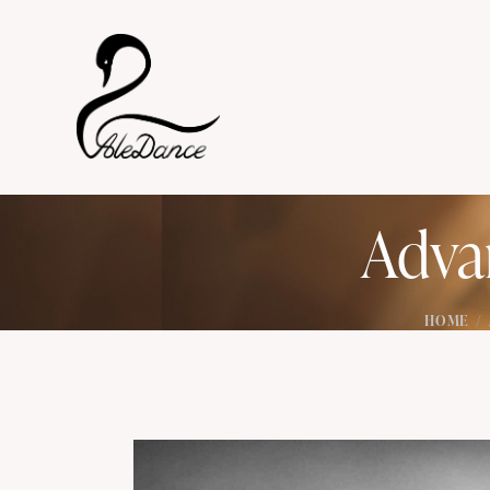
Adva
HOME