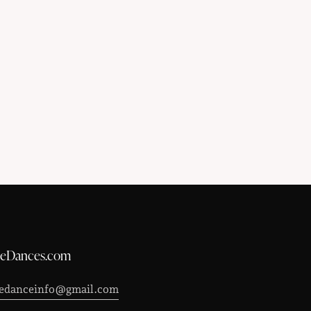
leDances.com
ledanceinfo@gmail.com