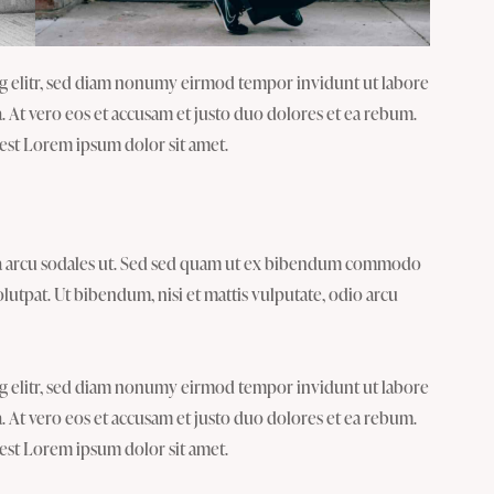
ng elitr, sed diam nonumy eirmod tempor invidunt ut labore
 At vero eos et accusam et justo duo dolores et ea rebum.
 est Lorem ipsum dolor sit amet.
a arcu sodales ut. Sed sed quam ut ex bibendum commodo
olutpat. Ut bibendum, nisi et mattis vulputate, odio arcu
ng elitr, sed diam nonumy eirmod tempor invidunt ut labore
 At vero eos et accusam et justo duo dolores et ea rebum.
 est Lorem ipsum dolor sit amet.