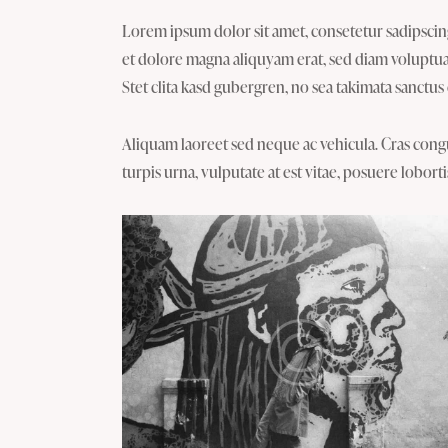
Lorem ipsum dolor sit amet, consetetur sadipsci
et dolore magna aliquyam erat, sed diam voluptua.
Stet clita kasd gubergren, no sea takimata sanctus
Aliquam laoreet sed neque ac vehicula. Cras cong
turpis urna, vulputate at est vitae, posuere loborti