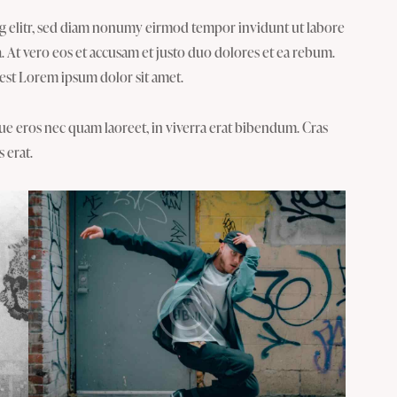
ng elitr, sed diam nonumy eirmod tempor invidunt ut labore
 At vero eos et accusam et justo duo dolores et ea rebum.
 est Lorem ipsum dolor sit amet.
ue eros nec quam laoreet, in viverra erat bibendum. Cras
s erat.