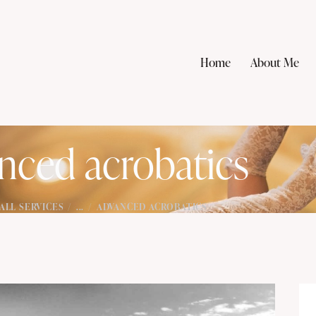
Home
About Me
nced acrobatics
ALL SERVICES
...
ADVANCED ACROBATICS