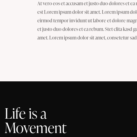
At vero eos et accusam et justo duo dolores et ea 
est Lorem ipsum dolor sit amet. Lorem ipsum dolo
eirmod tempor invidunt ut labore et dolore magna
et justo duo dolores et ea rebum. Stet clita kasd 
amet. Lorem ipsum dolor sit amet, consetetur sadip
Life is a
Movement