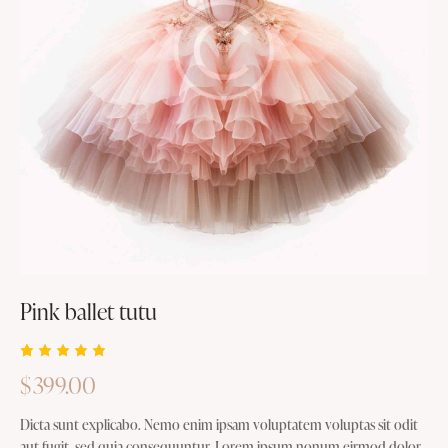
Pink ballet tutu
Rated
1
$
399.00
5.00
out
of 5
based
Dicta sunt explicabo. Nemo enim ipsam voluptatem voluptas sit odit
on
custome
aut fugit, sed quia consequuntur. Lorem ipsum nonum eirmod dolor.