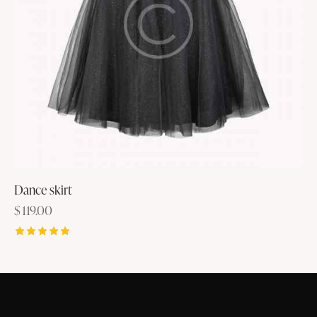
Dance skirt
$
119.00
Rated
5.00
out of 5