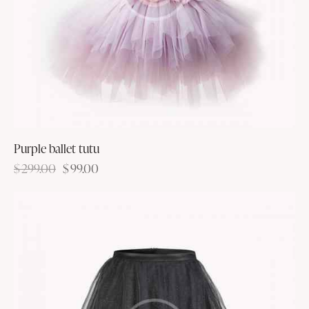
Purple ballet tutu
$
299.00
$
99.00