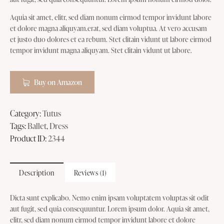
r rating
Aquia sit amet, elitr, sed diam nonum eirmod tempor invidunt labore
et dolore magna aliquyam.erat, sed diam voluptua. At vero accusam
et justo duo dolores et ea rebum. Stet clitain vidunt ut labore eirmod
tempor invidunt magna aliquyam. Stet clitain vidunt ut labore.
Buy on Amazon
Category:
Tutus
Tags:
Ballet
,
Dress
Product ID:
2344
Description
Reviews (1)
Dicta sunt explicabo. Nemo enim ipsam voluptatem voluptas sit odit
aut fugit, sed quia consequuntur. Lorem ipsum dolor. Aquia sit amet,
elitr, sed diam nonum eirmod tempor invidunt labore et dolore