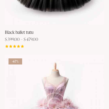
Black ballet tutu
$
399.00
–
$
479.00
Rated
5.00
out of 5
-67%